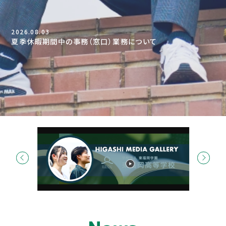
受験生の方へ
2026.08.03
入試について
夏季休暇期間中の事務（窓口）業務について
入試イベント
デジタルパンフレット
HIGASHI MEDIA GALLERY
Q＆A
資料請求
寮について
お問合せ
在校生・保護者の方へ
各種証明書