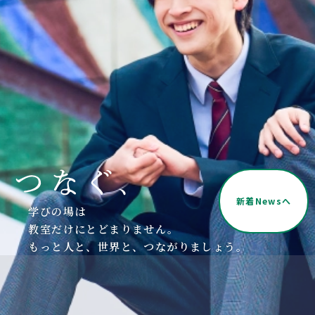
施設紹介
コース紹介
コース一覧
フロンティアコース
文理共創コース
医進・サイエンスコース
国際教養コース
学校は社会に出るための
準備をする場所です。
自彊館コース（中高一貫）
新着Newsへ
私たちは「地域に、社会に、
学びの場は
世界に、開かれた学校」を
本校で学ぶ楽しさに触れて、
教室だけにとどまりません。
進学実績
目指しています。
あなた自身の未来を切り拓いていきませんか？
もっと人と、世界と、つながりましょう。
進学実績