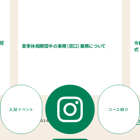
東福岡自彊館中学校
東福岡学園 自由ヶ丘幼稚園
授
令
夏季休暇期間中の事務（窓口）業務について
式
入試イベント
コース紹介
2026.08.03
お知らせ
学校