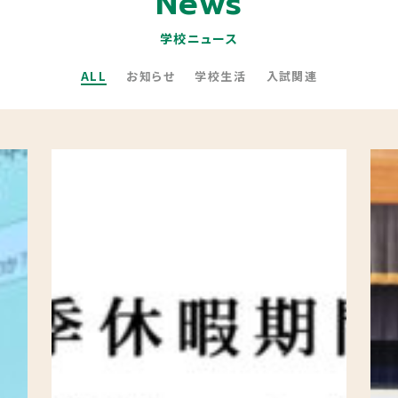
News
災害給付制度について
学校ニュース
いじめ防止基本方針
ALL
お知らせ
学校生活
入試関連
Jアラートへの対応
緊急時の対応について
HIGASHI蔵書検索
卒業生の方へ
同窓会
各種証明書
教育実習をお考えの方へ
ご支援をお考えの方へ（寄付）