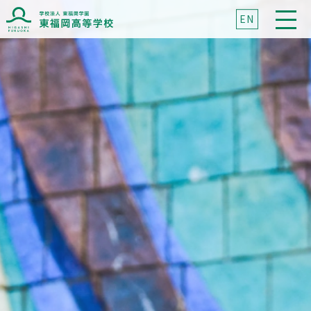
EN
ブランドマークに込めた想い
ブランドメッセージに込めた想い
高校紹介
東福岡が目指すもの
校長挨拶
先生紹介
生徒心得
沿革
校章・校歌