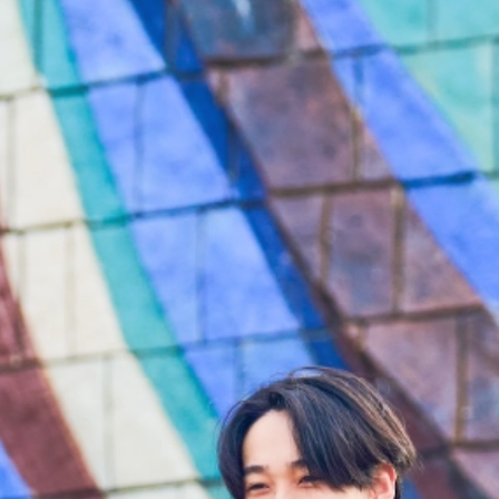
スクールライフ
スクールポリシー
学びの特徴
教育方針
高大連携教育
世界を知る
部活動
生徒会活動
学校行事
先輩たちへのインタビュー
制服紹介