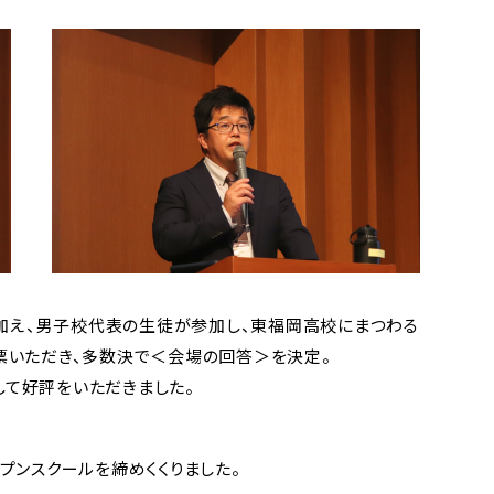
紹介
進学実績
一覧
進学実績
ィアコース
創コース
に加え、男子校代表の生徒が参加し、東福岡高校にまつわる
票いただき、多数決で＜会場の回答＞を決定。
イエンスコ
て好評をいただきました。
養コース
プンスクールを締めくくりました。