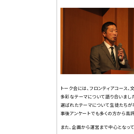
高校紹介
スクー
東福岡が目指すも
スクール
の
学びの
校長挨拶
教育
先生紹介
トーク会には、フロンティアコース、
多彩なテーマについて語り合いまし
高大
生徒心得
選ばれたテーマについて生徒たちが
世界を
事後アンケートでも多くの方から高
沿革
また、企画から運営まで中心となって