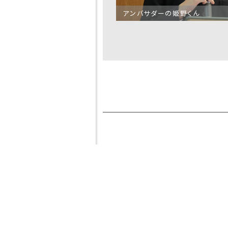
アンバサダーの姫野くん
学校法
東福
東福岡
東福岡
人 東
岡高
自彊館
園 自
福岡学
等学
中学校
丘幼稚
園
校