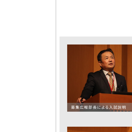
者
入試について
各種
入試イベント
災害
デジタルパンフレッ
いて
ト
いじ
HIGASHI MEDIA
針
GALLERY
Jア
Q＆A
緊急
資料請求
いて
寮について
HIG
お問合せ
募集広報部長による入試説明