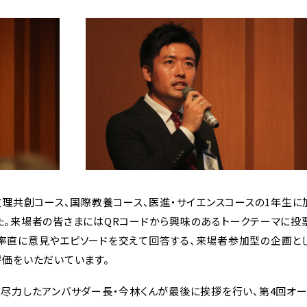
ルライフ
コース
ポリシー
部活動
コース
特徴
生徒会活動
フロンテ
方針
学校行事
文理共
文理共創コース、国際教養コース、医進・サイエンスコースの1年生
た。来場者の皆さまにはQRコードから興味のあるトークテーマに投
連携教育
先輩たちへのイン
医進・サ
タビュー
ース
率直に意見やエピソードを交えて回答する、来場者参加型の企画とし
知る
評価をいただいています。
制服紹介
国際教
尽力したアンバサダー長・今林くんが最後に挨拶を行い、第4回オー