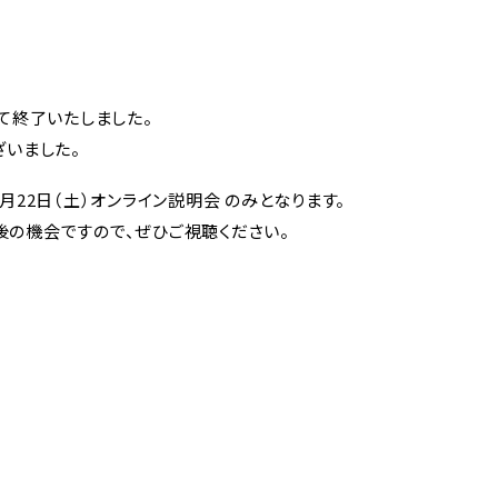
施設紹介
自彊館コ
一貫）
べて終了いたしました。
ざいました。
月22日（土）オンライン説明会 のみとなります。
の機会ですので、ぜひご視聴ください。
校生・保護
卒業生の方