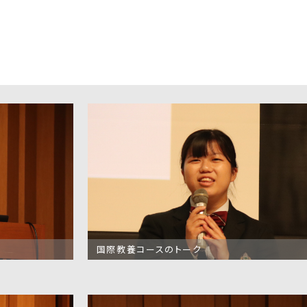
の方へ
へ
証明書
同窓会
給付制度につ
各種証明書
教育実習をお考
め防止基本方
えの方へ
ラートへの対応
時の対応につ
ASHI蔵書検索
国際教養コースのトーク