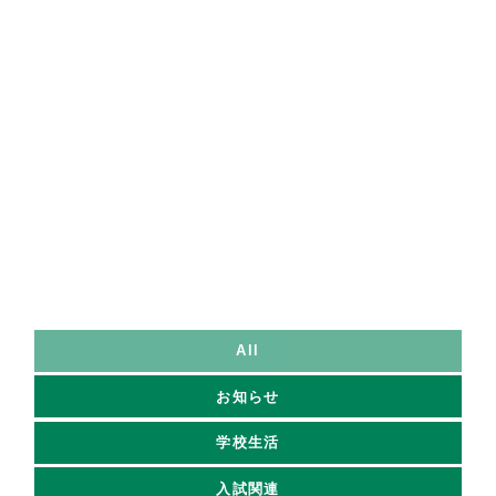
学園について
学園概要
理事長挨拶
東福岡が目指すもの
All
沿革
お知らせ
学校生活
産学官連携
入試関連