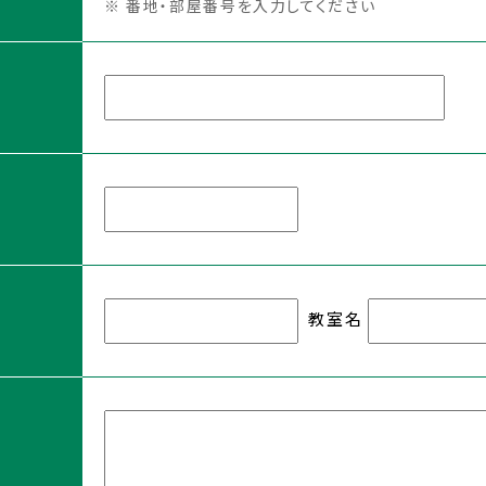
※ 番地・部屋番号を入力してください
て
ASHI蔵書検
教室名