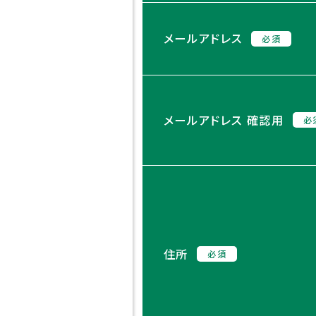
メールアドレス
必須
受験生の方
在
へ
者
メールアドレス 確認用
必
入試について
各種
入試イベント
災害
つい
デジタルパンフレ
ット
いじ
方針
住所
HIGASHI
必須
MEDIA
Jア
GALLERY
応
Q＆A
緊急