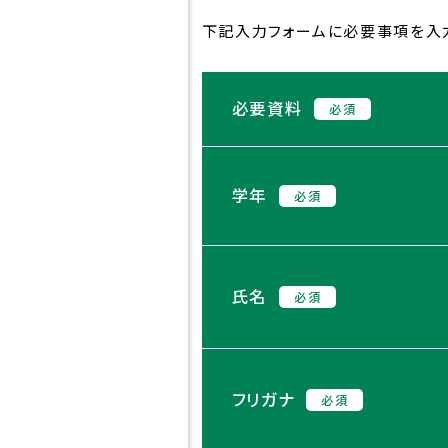
世界
下記入力フォームに必要事項を入力
沿革
校章・校歌
必要資料
必須
学年
必須
氏名
必須
フリガナ
必須