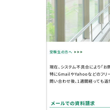
高校紹介
スクー
受験生の方へ
東福岡が目指すも
スクー
の
現在、システム不具合により「お
学びの
特にGmailやYahooなどの
校長挨拶
問い合わせ後、1週間経っても返
教育
先生紹介
高大
メールでの資料請求
生徒心得