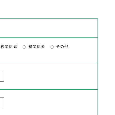
養コース
コース（中
学校関係者
塾関係者
その他