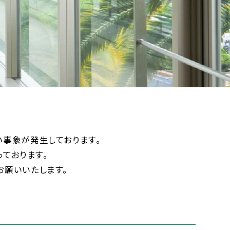
紹介
進学実績
一覧
進学実績
い事象が発生しております。
ティアコース
っております。
お願いいたします。
創コース
サイエンスコ