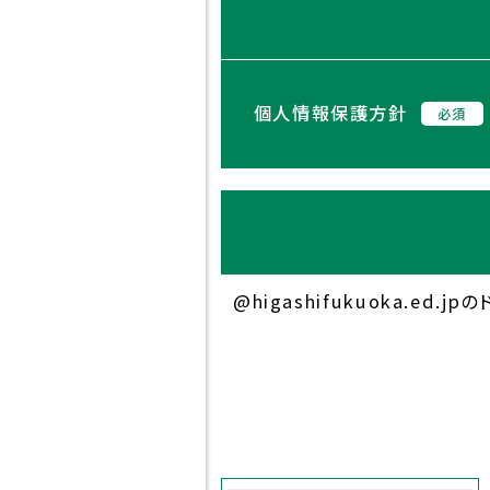
個人情報保護方針
必須
@higashifukuoka.ed.jp
学
東
校
東
福
東福
法
福
岡
岡学