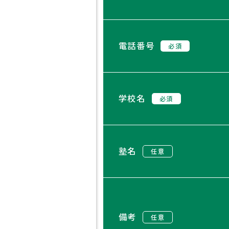
つい
資料請求
HIG
寮について
索
お問合せ
電話番号
必須
学校名
必須
塾名
任意
備考
任意