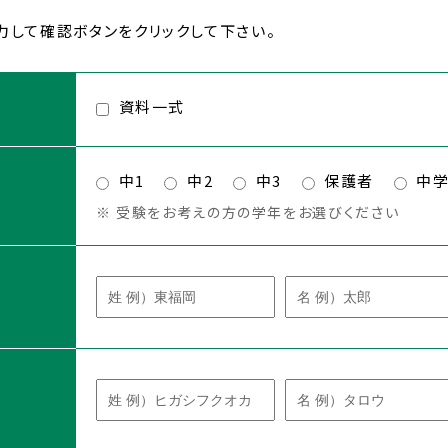
を知る
して確認ボタンをクリックして下さい。
制服紹介
国際教
施設紹介
自彊館
資料一式
高一貫）
中1
中2
中3
保護者
中
※ 受験をお考えの方の学年をお選びください