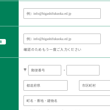
校生・保護
卒業生の
の方へ
方へ
須
確認のためもう一度ご入力ください
証明書
同窓会
給付制度に
各種証明書
〒
-
て
教育実習をお
め防止基本
考えの方へ
ラートへの対
時の対応に