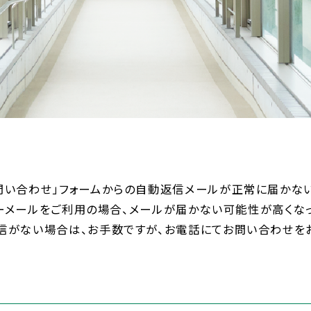
ルライフ
コース
ルポリシー
部活動
コース
問い合わせ」フォームからの自動返信メールが正常に届かな
特徴
生徒会活動
フロン
フリーメールをご利用の場合、メールが届かない可能性が高くな
信がない場合は、お手数ですが、お電話にてお問い合わせを
方針
学校行事
文理共
連携教育
先輩たちへのイン
医進・
タビュー
ース