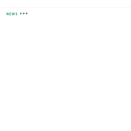
NEWS
高校紹介
東福岡が目指すもの
校長挨拶
先生紹介
生徒心得
沿革
校章・校歌