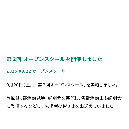
HIGASHI MEDIA
GALLERY
Q＆A
資料請求
寮について
第２回 オープンスクールを開催しました
お問合せ
2025.09.22
オープンスクール
在校生・保護者の方へ
9月20日（土）、「第２回オープンスクール」を実施しました。
各種証明書
今回は、部活動見学・説明会を実施し、各部活動生も説明会
に登壇するなどして来場者の皆さまを出迎えていました。
災害給付制度について
いじめ防止基本方針