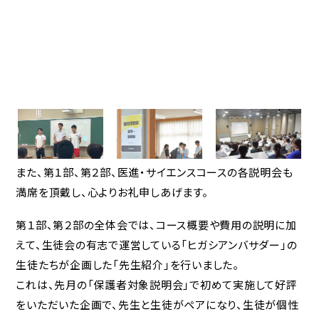
Jアラートへの対応
緊急時の対応について
HIGASHI蔵書検索
卒業生の方へ
同窓会
また、第１部、第２部、医進・サイエンスコースの各説明会も
満席を頂戴し、心よりお礼申しあげます。
各種証明書
第１部、第２部の全体会では、コース概要や費用の説明に加
教育実習をお考えの方
えて、生徒会の有志で運営している「ヒガシアンバサダー」の
へ
生徒たちが企画した「先生紹介」を行いました。
これは、先月の「保護者対象説明会」で初めて実施して好評
をいただいた企画で、先生と生徒がペアになり、生徒が個性
ご支援をお考えの方へ（寄付）