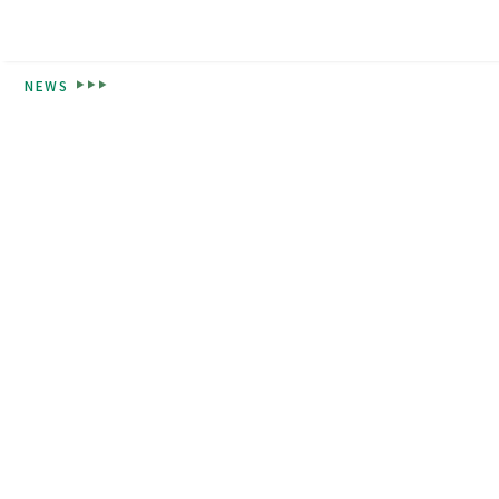
NEWS
高校紹介
東福岡が目指すもの
校長挨拶
先生紹介
生徒心得
沿革