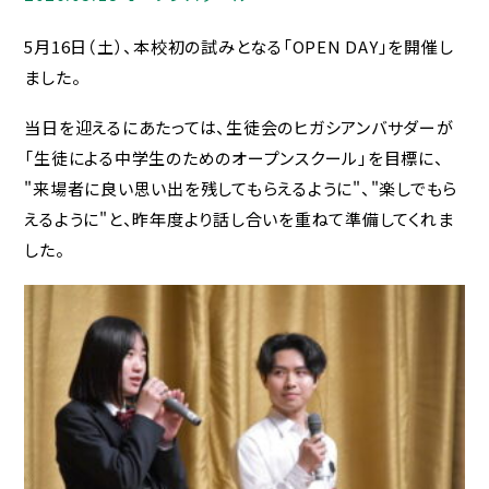
在校生・保護者の方へ
各種証明書
5月16日（土）、本校初の試みとなる「OPEN DAY」を開催し
ました。
災害給付制度につい
当日を迎えるにあたっては、生徒会のヒガシアンバサダーが
て
「生徒による中学生のためのオープンスクール」を目標に、
"来場者に良い思い出を残してもらえるように"、"楽しでもら
いじめ防止基本方針
えるように"と、昨年度より話し合いを重ねて準備してくれま
Jアラートへの対応
した。
緊急時の対応につい
て
HIGASHI蔵書検索
卒業生の方へ