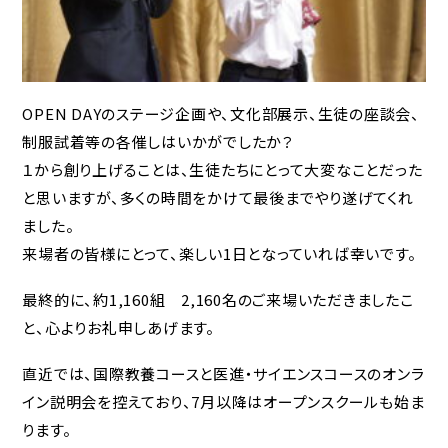
同窓会
各種証明書
OPEN DAYのステージ企画や、文化部展示、生徒の座談会、
教育実習をお考えの
制服試着等の各催しはいかがでしたか？
方へ
１から創り上げることは、生徒たちにとって大変なことだった
と思いますが、多くの時間をかけて最後までやり遂げてくれ
ました。
ご支援をお考えの方へ（寄付）
来場者の皆様にとって、楽しい1日となっていれば幸いです。
産学官連携をお考えの方へ
最終的に、約1,160組 2,160名のご来場いただきましたこ
と、心よりお礼申しあげます。
ブランドガイドライン
直近では、国際教養コースと医進・サイエンスコースのオンラ
アクセス
イン説明会を控えており、7月以降はオープンスクールも始ま
採用情報
ります。