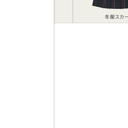
MEDIA
本方
GALLERY
Jア
冬服スカート
冬服スラッ
Q＆A
対応
資料請求
緊急
につ
寮について
HI
お問合せ
検索