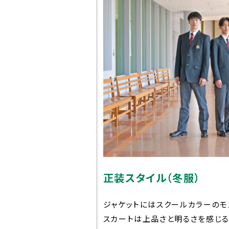
もの
ー
校長挨拶
学びの
先生紹介
教育
生徒心得
高大
育
沿革
世界
正装スタイル（冬服）
校章・校歌
ジャケットにはスクールカラーのモ
スカートは上品さと明るさを感じる