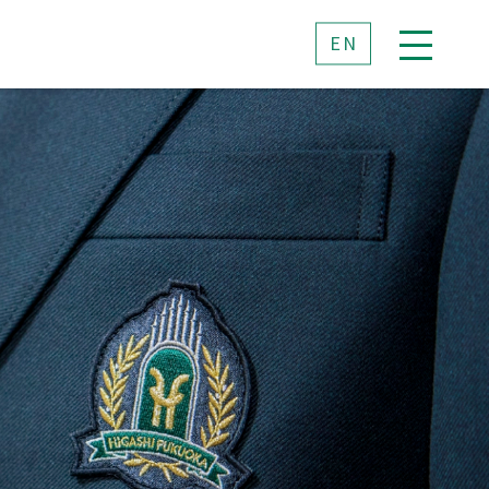
EN
た想い