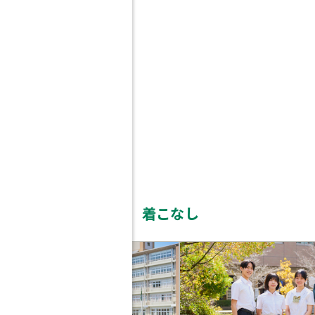
着こなし
東
福
学
東
岡
校
東
福
学
法
福
岡
園