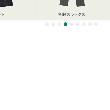
針
ラートへの
クス
高校ネクタイ
時の対応
いて
GASHI蔵書