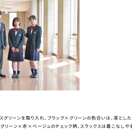
生徒会活動
フロン
特徴
ース
学校行事
方針
文理共
先輩たちへの
連携教
インタビュー
医進・
スコー
制服紹介
を知る
国際教
施設紹介
スグリーンを取り入れ、ブラック×グリーンの色合いは、凛とし
自彊館
グリーン×赤×ベージュのチェック柄、スラックスは着こなしやす
（中高