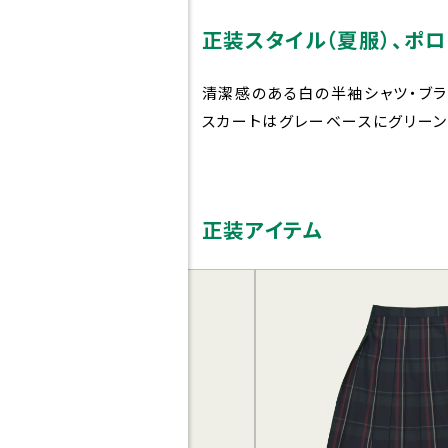
正装スタイル（夏服）、ポロ
清潔感のある白の半袖シャツ・ブラ
スカートはグレーベースにグリーン
受験生の
在
方へ
正装アイテム
入試について
入試イベント
各種
デジタルパン
災害
フレット
につ
HIGASHI
いじ