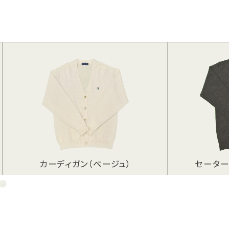
お問合せ
個人情報保護
方針
セーター（チャコールグレー）
セー