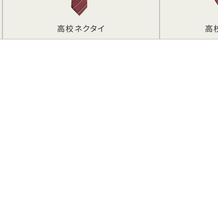
ブランドガイ
高校リボン（冬服）
ドライン
アクセス
採用情報