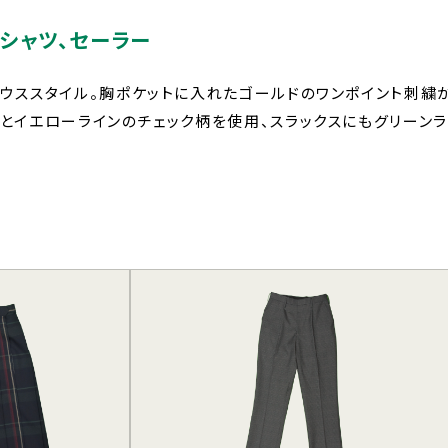
シャツ、セーラー
ウススタイル。胸ポケットに入れたゴールドのワンポイント刺繍が
とイエローラインのチェック柄を使用、スラックスにもグリーンラ
校生・
卒業生
保護者の
の方へ
方へ
同窓会
各種証明書
証明書
教育実習を
給付制度
お考えの方
いて
へ
め防止基