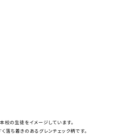
ティアコ
創コース
サイエン
ス
養コース
た本校の生徒をイメージしています。
コース
く落ち着きのあるグレンチェック柄です。
一貫）