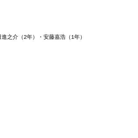
田進之介（
2
年）・安藤嘉浩（
1
年）