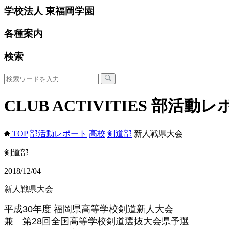
学校法人 東福岡学園
各種案内
検索
CLUB ACTIVITIES
部活動レ
TOP
部活動レポート
高校
剣道部
新人戦県大会
剣道部
2018/12/04
新人戦県大会
平成
30
年度 福岡県高等学校剣道新人大会
兼 第
28
回全国高等学校剣道選抜大会県予選