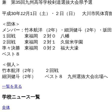
兼 第
35
回九州高等学校剣道選抜大会県予選
平成
30
年
12
月1日（土）・２日（日） 大川市民体育
＜団体＞
メンバー：竹本航洋 （
2
年）・細渕健斗（
2
年）・坂田
１回戦 東福岡 ２対０ 八幡
２回戦 東福岡 ２対１ 久留米学園
準々決勝 東福岡 ０対２ 福大大濠
ベスト８
＜個人＞
竹本航洋（
2
年） ２回戦
細渕健斗（
2
年） ベスト８ 九州選抜大会出場へ
一覧を見る
学校ニュース一覧
全体