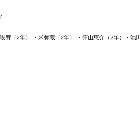
館
竣宥（
2
年） ・米馨蔵（
2
年） ・窪山恵介（
2
年）・池