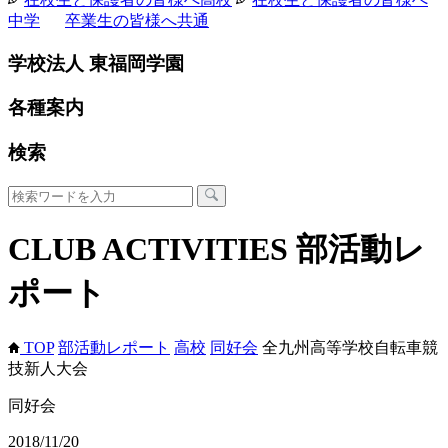
中学
卒業生の皆様へ
共通
学校法人 東福岡学園
各種案内
検索
CLUB ACTIVITIES
部活動レ
ポート
TOP
部活動レポート
高校
同好会
全九州高等学校自転車競
技新人大会
同好会
2018/11/20