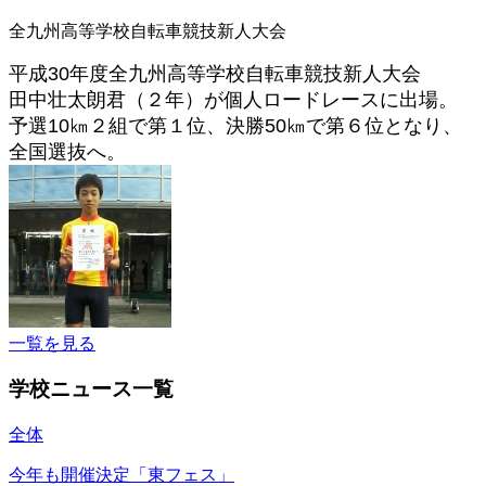
全九州高等学校自転車競技新人大会
平成
30
年度全九州高等学校自転車競技新人大会
田中壮太朗君（２年）が個人ロードレースに出場。
予選
10
㎞２組で第１位、決勝
50
㎞で第６位となり、
全国選抜へ。
一覧を見る
学校ニュース一覧
全体
今年も開催決定「東フェス」