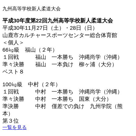
九州高等学校新人柔道大会
平成30年度
第
22
回九州高等学校新人柔道大会
平成
30
年
11
月
27
日（土）・
28
日（日）
山鹿市カルチャースポーツセンター総合体育館
＜個人＞
66
㎏級 福山（２年）
１回戦 福山 一本勝ち 沖縄尚学（沖縄）
準々決勝 福山 一本負け 柳ヶ浦（大分）
ベスト８
100
㎏級 中村（２年）
１回戦 中村 一本勝ち 沖縄尚学（沖縄）
準々決勝 中村 一本勝ち 国東（大分）
準決勝 中村 僅差での負け 九州学院（熊
本）
第３位
一覧を見る