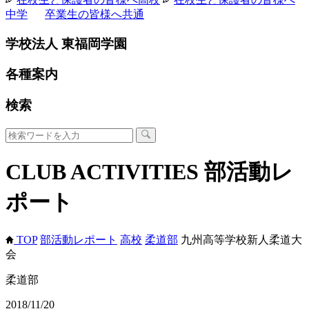
中学
卒業生の皆様へ
共通
学校法人 東福岡学園
各種案内
検索
CLUB ACTIVITIES
部活動レ
ポート
TOP
部活動レポート
高校
柔道部
九州高等学校新人柔道大
会
柔道部
2018/11/20