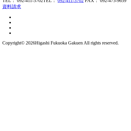
TEL： 092-411-3702
TEL：
092-411-3702
FAX： 092-475-9639
資料請求
Copyright©
2026Higashi Fukuoka Gakuen All rights reserved.