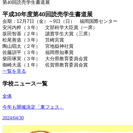
第40回読売学生書道展
平成
30
年度第
40
回読売学生書道展
会期：
12
月
7
日（金）～
9
日（日） 福岡国際センター
安河内粹（３年） 文部科学大臣賞（一席）
坂田智基（２年） 讀賣学生大賞（三席）
松尾善道（３年） 筥崎宮賞
陶山唱太（２年） 宮地嶽神社賞
佐藤訓平（３年） 福岡県知事賞
柴田琢実（３年） 大分県教育委員会賞
御崎大遥（１年） 佐賀県教育委員会賞
一覧を見る
学校ニュース一覧
全体
今年も開催決定「東フェス」
2024/04/30