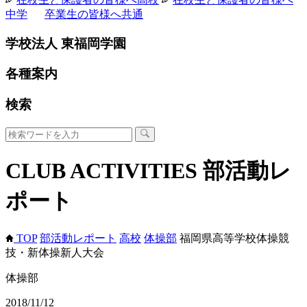
中学
卒業生の皆様へ
共通
学校法人 東福岡学園
各種案内
検索
CLUB ACTIVITIES
部活動レ
ポート
TOP
部活動レポート
高校
体操部
福岡県高等学校体操競
技・新体操新人大会
体操部
2018/11/12