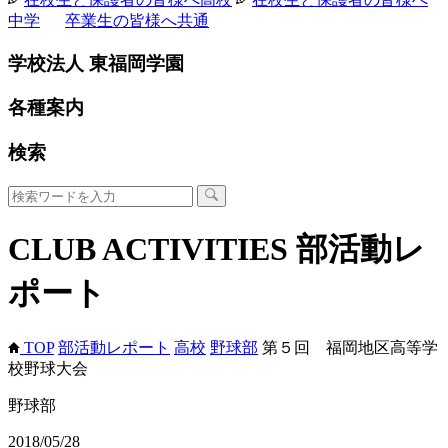
中学
卒業生の皆様へ
共通
学校法人 東福岡学園
各種案内
検索
CLUB ACTIVITIES
部活動レ
ポート
TOP
部活動レポート
高校
野球部
第５回 福岡地区高等学
校野球大会
野球部
2018/05/28