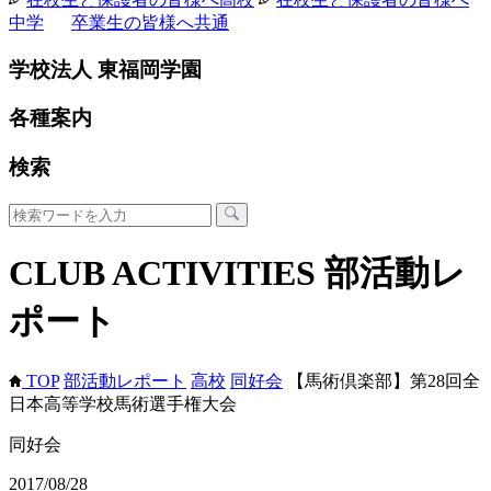
中学
卒業生の皆様へ
共通
学校法人 東福岡学園
各種案内
検索
CLUB ACTIVITIES
部活動レ
ポート
TOP
部活動レポート
高校
同好会
【馬術倶楽部】第28回全
日本高等学校馬術選手権大会
同好会
2017/08/28