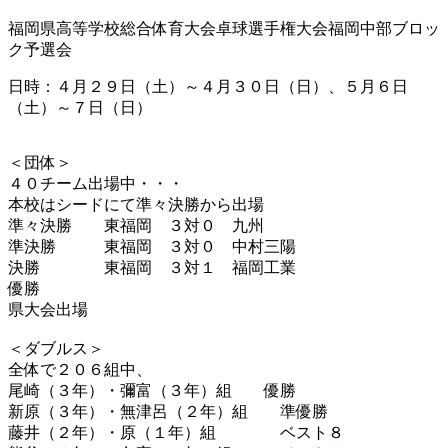
福岡県高等学校総合体育大会卓球選手権大会福岡中部ブロッ
ク予選会
日時：４月２９日（土）～４月３０日（日）、５月６日
（土）～７日（日）
＜団体＞
４０チーム出場中・・・
本校はシードにて準々決勝から出場
準々決勝 東福岡 ３対０ 九州
準決勝 東福岡 ３対０ 中村三陽
決勝 東福岡 ３対１ 福岡工業
優勝
県大会出場
＜ダブルス＞
全体で２０６組中、
尾崎（３年）・彌富（３年）組 優勝
新原（３年）・無津呂（２年）組 準優勝
藤井（２年）・原（１年）組 ベスト８