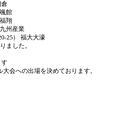
朝倉
真颯館
 福翔
 九州産業
-25） 福大大濠
りました。
ます
ール大会への出場を決めております。