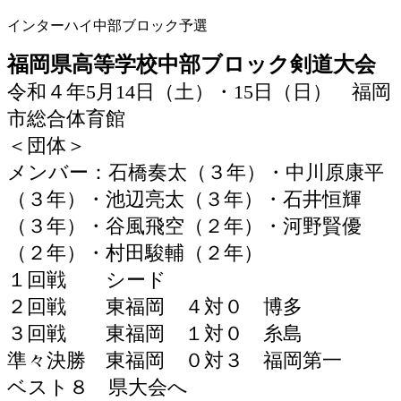
インターハイ中部ブロック予選
福岡県高等学校中部ブロック剣道大会
令和４年5月14日（土）・15日（日） 福岡
市総合体育館
＜団体＞
メンバー：石橋奏太（３年）・中川原康平
（３年）・池辺亮太（３年）・石井恒輝
（３年）・谷風飛空（２年）・河野賢優
（２年）・村田駿輔（２年）
１回戦 シード
２回戦 東福岡 ４対０ 博多
３回戦 東福岡 １対０ 糸島
準々決勝 東福岡 ０対３ 福岡第一
ベスト８ 県大会へ