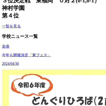
３位決定戦 東福岡 ０対２(0-1,0-1）
神村学園
第４位
一覧を見る
学校ニュース一覧
全体
今年も開催決定「東フェス」
2024/04/30