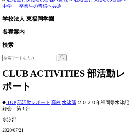
中学
卒業生の皆様へ
共通
学校法人 東福岡学園
各種案内
検索
CLUB ACTIVITIES
部活動レ
ポート
TOP
部活動レポート
高校
水泳部
２０２０年福岡県水泳記
録会 第１部
水泳部
2020/07/21