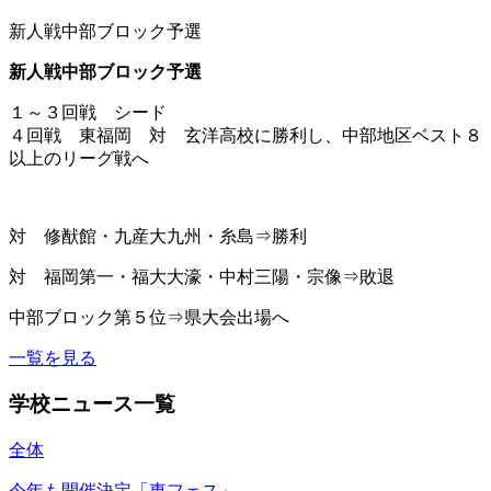
新人戦中部ブロック予選
新人戦中部ブロック予選
１～３回戦 シード
４回戦 東福岡 対 玄洋高校に勝利し、中部地区ベスト８
以上のリーグ戦へ
対 修猷館・九産大九州・糸島⇒勝利
対 福岡第一・福大大濠・中村三陽・宗像⇒敗退
中部ブロック第５位⇒県大会出場へ
一覧を見る
学校ニュース一覧
全体
今年も開催決定「東フェス」