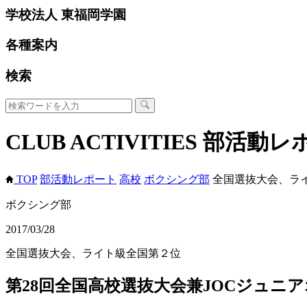
学校法人 東福岡学園
各種案内
検索
CLUB ACTIVITIES
部活動レ
TOP
部活動レポート
高校
ボクシング部
全国選抜大会、ラ
ボクシング部
2017/03/28
全国選抜大会、ライト級全国第２位
第28回全国高校選抜大会兼JOCジュニ