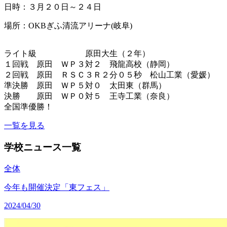
日時：３月２０日～２４日
場所：OKBぎふ清流アリーナ(岐阜)
ライト級 原田大生（２年）
１回戦 原田 ＷＰ３対２ 飛龍高校（静岡）
２回戦 原田 ＲＳＣ３Ｒ２分０５秒 松山工業（愛媛）
準決勝 原田 ＷＰ５対０ 太田東（群馬）
決勝 原田 ＷＰ０対５ 王寺工業（奈良）
全国準優勝！
一覧を見る
学校ニュース一覧
全体
今年も開催決定「東フェス」
2024/04/30