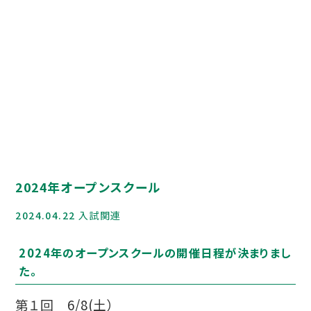
HIGASHI MEDIA GALLERY
Q＆A
資料請求
寮について
お問合せ
在校生・保護者の方へ
2024年オープンスクール
各種証明書
2024.04.22
入試関連
災害給付制度について
いじめ防止基本方針
2024年のオープンスクールの開催日程が決まりまし
た。
Jアラートへの対応
緊急時の対応について
第１回 6/8(土）