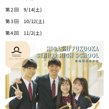
HIGASHI蔵書検索
第２回 9/14(土)
第３回 10/12(土)
卒業生の方へ
同窓会
第４回 11/2(土)
各種証明書
教育実習をお考えの方へ
ご支援をお考えの方へ（寄付）
産学官連携をお考えの方へ
ブランドガイドライン
アクセス