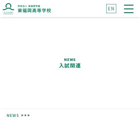
EN
ブランドマークに込めた想い
ブランドメッセージに込めた想い
NEWS
入試関連
高校紹介
東福岡が目指すもの
NEWS
校長挨拶
先生紹介