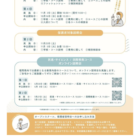
東福岡学園 自由ヶ丘幼稚
園