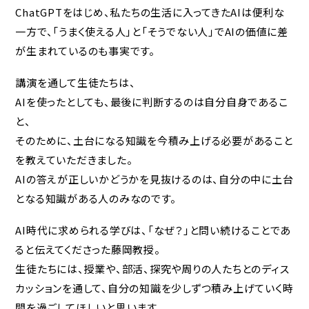
ChatGPTをはじめ、私たちの生活に入ってきたAIは便利な
ご支援をお考えの方へ（寄付）
一方で、「うまく使える人」と「そうでない人」でAIの価値に差
産学官連携をお考えの方へ
が生まれているのも事実です。
講演を通して生徒たちは、
ブランドガイドライン
AIを使ったとしても、最後に判断するのは自分自身であるこ
アクセス
と、
そのために、土台になる知識を今積み上げる必要があること
採用情報
を教えていただきました。
AIの答えが正しいかどうかを見抜けるのは、自分の中に土台
お問合せ
となる知識がある人のみなのです。
個人情報保護方針
AI時代に求められる学びは、「なぜ？」と問い続けることであ
ると伝えてくださった藤岡教授。
生徒たちには、授業や、部活、探究や周りの人たちとのディス
カッションを通して、自分の知識を少しずつ積み上げていく時
間を過ごしてほしいと思います。