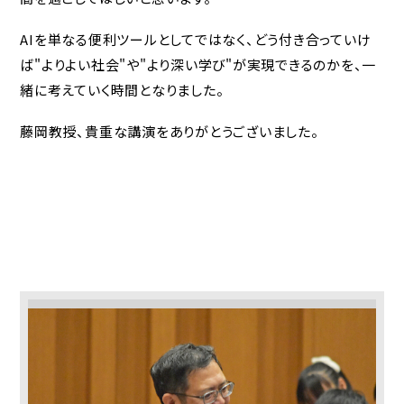
AIを単なる便利ツールとしてではなく、どう付き合っていけ
学校法人 東福岡学園
ば"よりよい社会"や"より深い学び"が実現できるのかを、一
東福岡高等学校
東福岡自彊館中学校
緒に考えていく時間となりました。
東福岡学園 自由ヶ丘幼稚園
藤岡教授、貴重な講演をありがとうございました。