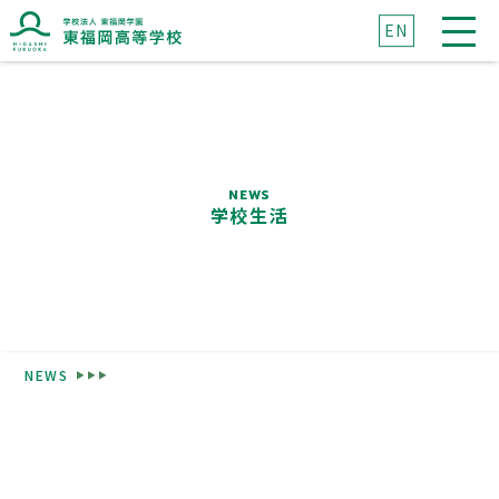
EN
ブランドマークに込めた想い
ブランドメッセージに込めた想い
NEWS
学校生活
高校紹介
東福岡が目指すもの
校長挨拶
先生紹介
NEWS
生徒心得
沿革