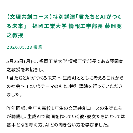
在校生・保護者の方へ
各種証明書
【文理共創コース】特別講演「君たちとAIがつく
る未来」 福岡工業大学 情報工学部長 藤岡寛
災害給付制度について
之教授
いじめ防止基本方針
2026.05.28
授業
Jアラートへの対応
緊急時の対応について
5月25日(月)に、福岡工業大学 情報工学部長である藤岡寛
之教授をお招きし、
HIGASHI蔵書検索
「君たちとAIがつくる未来 ～生成AIとともに考えるこれから
の社会〜 」というテーマのもと、特別講演を行っていただき
卒業生の方へ
ました。
同窓会
昨年同様、今年も高校１年生の文理共創コースの生徒たち
各種証明書
が聴講し、生成AIで動画を作っていく彼・彼女たちにとっては
教育実習をお考えの方へ
基本となる考え方、AIとの向き合い方を学びました。