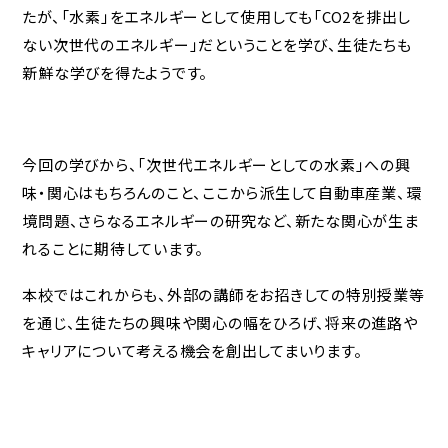
教育実習をお考えの
たが、「水素」をエネルギーとして使用しても「CO2を排出し
方へ
ない次世代のエネルギー」だということを学び、生徒たちも
新鮮な学びを得たようです。
ご支援をお考えの方へ（寄付）
産学官連携をお考えの方へ
今回の学びから、「次世代エネルギーとしての水素」への興
味・関心はもちろんのこと、ここから派生して自動車産業、環
ブランドガイドライン
境問題、さらなるエネルギーの研究など、新たな関心が生ま
アクセス
れることに期待しています。
本校ではこれからも、外部の講師をお招きしての特別授業等
採用情報
を通じ、生徒たちの興味や関心の幅をひろげ、将来の進路や
お問合せ
キャリアについて考える機会を創出してまいります。
個人情報保護方針