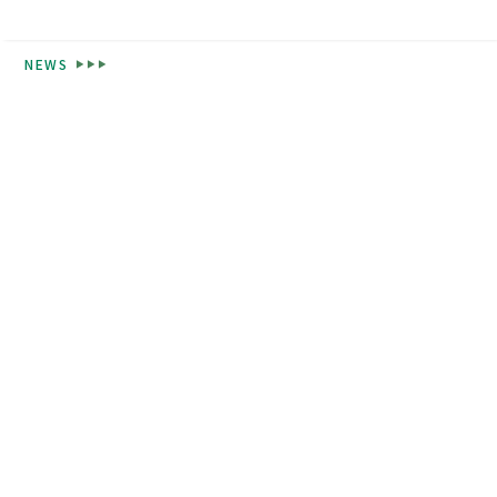
NEWS
高校紹介
東福岡が目指すもの
校長挨拶
先生紹介
生徒心得
沿革
校章・校歌