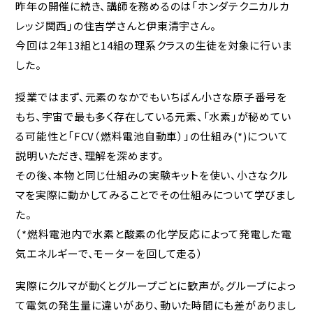
て
昨年の開催に続き、講師を務めるのは「ホンダテクニカルカ
レッジ関西」の住吉学さんと伊東清宇さん。
いじめ防止基本方針
今回は２年13組と14組の理系クラスの生徒を対象に行いま
した。
Jアラートへの対応
授業ではまず、元素のなかでもいちばん小さな原子番号を
緊急時の対応につい
もち、宇宙で最も多く存在している元素、「水素」が秘めてい
て
る可能性と「FCV（燃料電池自動車）」の仕組み(*)について
説明いただき、理解を深めます。
HIGASHI蔵書検索
その後、本物と同じ仕組みの実験キットを使い、小さなクル
マを実際に動かしてみることでその仕組みについて学びまし
た。
卒業生の方へ
（*燃料電池内で水素と酸素の化学反応によって発電した電
同窓会
気エネルギーで、モーターを回して走る）
各種証明書
実際にクルマが動くとグループごとに歓声が。グループによっ
て電気の発生量に違いがあり、動いた時間にも差がありまし