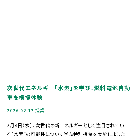
デジタルパンフレット
HIGASHI MEDIA
GALLERY
Q＆A
資料請求
寮について
お問合せ
次世代エネルギー「水素」を学び、燃料電池自動
車を模擬体験
在校生・保護者の方へ
2026.02.12
授業
各種証明書
2月4日（水）、次世代の新エネルギーとして注目されてい
災害給付制度につい
る“水素”の可能性について学ぶ特別授業を実施しました。