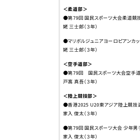
世界
＜柔道部＞
●第79回 国民スポーツ大会柔道競
校章・校歌
姥 三士郎（３年）
●マリボルジュニアヨーロピアンカップ
姥 三士郎（３年）
＜空手道部＞
●第79回 国民スポーツ大会空手
戸髙 真吾（３年）
＜陸上競技部＞
●香港2025 U20東アジア陸上競
家入 俊太（３年）
●第79回 国民スポーツ大会 少年男子
家入 俊太（３年）