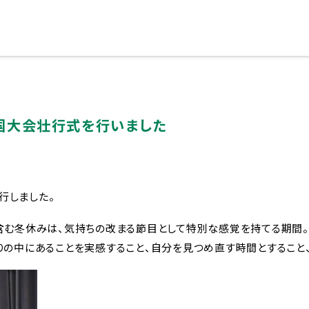
国大会壮行式を行いました
い
ブランドメッセージに
挙行しました。
含む冬休みは、気持ちの改まる節目として特別な感覚を持てる期間。
の中にあることを実感すること、自分を見つめ直す時間とすること、