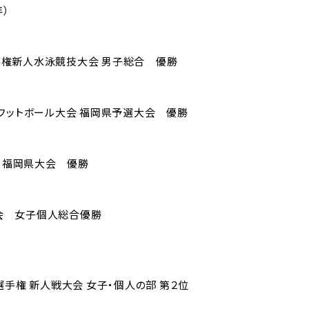
保護者
生の
年）
の方へ
方へ
権新人水泳競技大会 男子総合 優勝
フットボール大会 福岡県予選大会 優勝
種証明書
同窓会
害給付制度
各種証明書
権 福岡県大会 優勝
いて
教育実習を
じめ防止基
お考えの方
会 女子個人総合優勝
方針
へ
ラートへの
応
選手権 新人戦大会 女子・個人の部 第２位
急時の対応