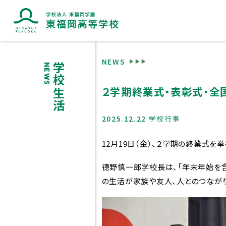
NEWS
学校生活
NEWS
２学期終業式・表彰式・全
2025.12.22
学校行事
ブランドマークに込めた想
12月19日（金）、２学期の終業式を
德野慎一郎学校長は、「年末年始を
の生活が家族や友人、人とのつながり