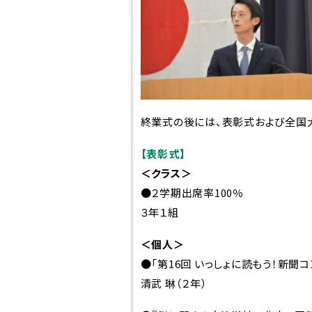
終業式の後には、表彰式および全国
【表彰式】
＜クラス＞
●２学期出席率100％
３年１組
＜個人＞
●「第16回 いっしょに読もう！新
高校紹介
スク
清武 琳（２年）