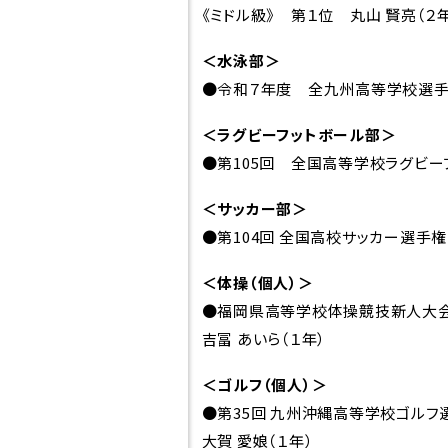
の方へ
《ミドル級》 第１位 丸山 賢亮（２
＜水泳部＞
●令和７年度 全九州高等学校選手
入試について
＜ラグビーフットボール部＞
●第105回 全国高等学校ラグビー
入試イベント
各
＜サッカー部＞
デジタルパン
災
●第104回 全国高校サッカー選手
フレット
につ
HIGASHI
＜体操（個人）＞
い
●福岡県高等学校体操競技新人大
MEDIA
本
吉冨 あいら（１年）
GALLERY
Jア
＜ゴルフ（個人）＞
Q＆A
対
●第35回 九州沖縄高等学校ゴルフ
資料請求
緊
大賀 愛娘（１年）