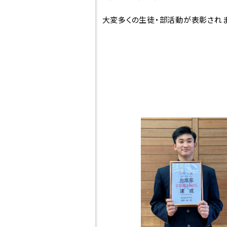
につ
寮について
大変多くの生徒・部活動が表彰されま
HI
お問合せ
検