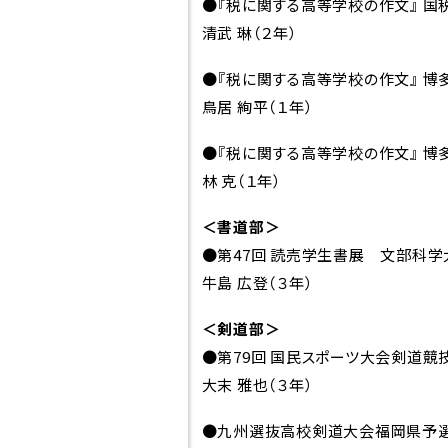
●『税に関する高等学校の作文』 国
清武 琳（２年）
東福岡が目指
スクー
●『税に関する高等学校の作文』 博
すもの
シー
鳥居 絢平（１年）
●『税に関する高等学校の作文』 博
林 克（１年）
校長挨拶
学び
＜書道部＞
●第47回 読売学生書展 文部科学
先生紹介
教育
牛島 広登（３年）
＜剣道部＞
生徒心得
高大
●第79回 国民スポーツ大会剣道競
育
大末 雅也（３年）
●九州選抜高校剣道大会福岡県予選
沿革