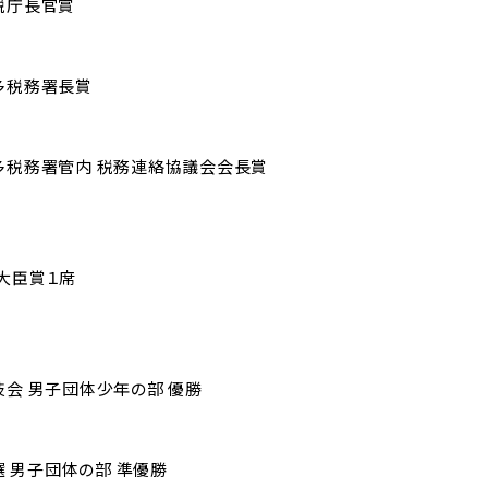
税庁長官賞
ルポリ
部活動
コー
多税務署長賞
多税務署管内 税務連絡協議会会長賞
生徒会活動
フロン
の特徴
ース
学校行事
大臣賞１席
方針
文理
ス
先輩たちへの
連携教
インタビュー
技会 男子団体少年の部 優勝
医進・
スコー
 男子団体の部 準優勝
制服紹介