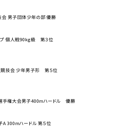
を知る
国際
技会 男子団体少年の部 優勝
施設紹介
ス
 個人戦90kg級 第３位
自彊
（中高
道競技会 少年男子形 第５位
技選手権大会男子400mハードル 優勝
A 300mハードル 第５位