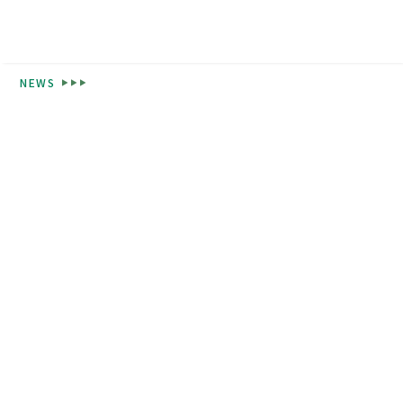
NEWS
高校紹介
東福岡が目指すもの
校長挨拶
先生紹介
生徒心得