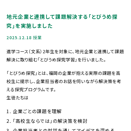
お問合せ
地元企業と連携して課題解決する「とびうめ探
究」を実施しました
在校生・保護者の方へ
2025.12.18
授業
各種証明書
進学コース（文系）2年生を対象に、地元企業と連携して課題
災害給付制度につい
解決に取り組む「とびうめ探究学習」を行いました。
て
「とびうめ探究」とは、福岡の企業が抱える実際の課題を高
いじめ防止基本方針
校生に提示し、企業担当者のお話を伺いながら解決策を考
える探究プログラムです。
Jアラートへの対応
生徒たちは
緊急時の対応につい
企業ごとの課題を理解
「高校生ならでは」の解決策を検討
て
企業担当者との対話を通してアイデアを深める