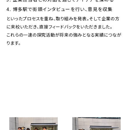
HIGASHI蔵書検索
博多駅で街頭インタビューを行い、意見を収集
といったプロセスを重ね、取り組みを発表。そして企業の方
に来校いただき、直接フィードバックをいただきました。
卒業生の方へ
これらの一連の探究活動が将来の強みとなる実績につなが
同窓会
ります。
各種証明書
教育実習をお考えの
方へ
ご支援をお考えの方へ（寄付）
産学官連携をお考えの方へ
ブランドガイドライン