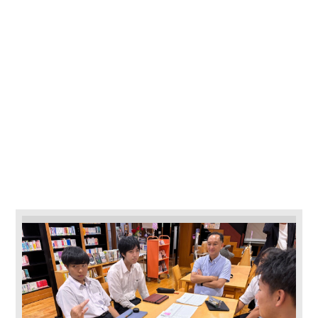
園
東福岡高等学校
東福岡自彊館中学
校
東福岡学園 自由ヶ
丘幼稚園