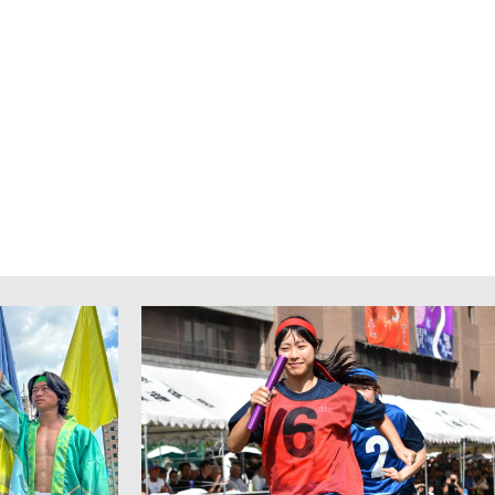
校生・保護
卒業生の方
の方へ
へ
証明書
同窓会
給付制度につ
各種証明書
教育実習をお考
め防止基本方
えの方へ
ラートへの対
時の対応につ
ASHI蔵書検