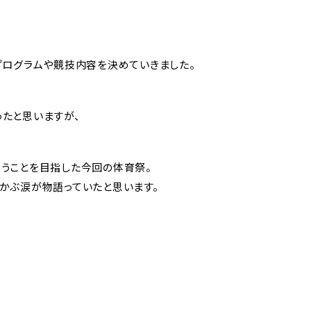
プログラムや競技内容を決めていきました。
紹介
進学実績
たと思いますが、
一覧
進学実績
らうことを目指した今回の体育祭。
ィアコース
かぶ涙が物語っていたと思います。
創コース
イエンスコ
養コース