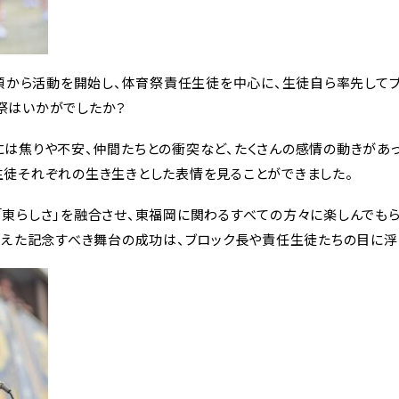
月頃から活動を開始し、体育祭責任生徒を中心に、生徒自ら率先して
ルライフ
コース
祭はいかがでしたか？
は焦りや不安、仲間たちとの衝突など、たくさんの感情の動きがあっ
生徒それぞれの生き生きとした表情を見ることができました。
ルポリシー
部活動
コース
「東らしさ」を融合させ、東福岡に関わるすべての方々に楽しんでも
特徴
生徒会活動
フロンテ
迎えた記念すべき舞台の成功は、ブロック長や責任生徒たちの目に浮
方針
学校行事
文理共
連携教育
先輩たちへのイン
医進・サ
タビュー
ース
を知る
制服紹介
国際教