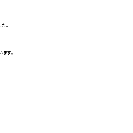
コース（中高
した。
います。