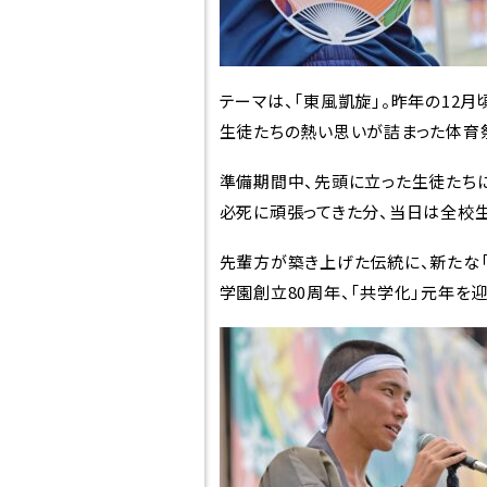
テーマは、「東風凱旋」。昨年の12
高校紹介
スクー
生徒たちの熱い思いが詰まった体育
準備期間中、先頭に立った生徒たちに
必死に頑張ってきた分、当日は全校
東福岡が目指すも
スクー
の
先輩方が築き上げた伝統に、新たな
学びの
学園創立80周年、「共学化」元年を
校長挨拶
教育
先生紹介
高大
生徒心得
世界
沿革