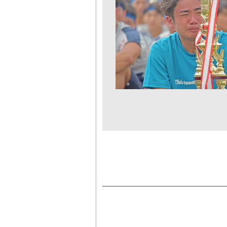
東
学校
福
東福
東福岡
法人
岡
岡自
学園
東福
高
彊館
自由ヶ
岡学
等
中学
丘幼稚
園
学
校
園
校