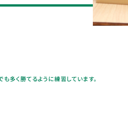
ライフ
進学実績
リシー
学校行事
進学実績
徴
先輩たちへのインタ
ビュー
制服紹介
つでも多く勝てるように練習しています。
動
施設紹介