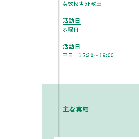
英数校舎5F教室
活動日
水曜日
活動日
平日 15:30〜19:00
受験生の方へ
在校生
主な実績
入試について
各種証明
入試イベント
災害給付
デジタルパンフレット
いじめ防
Q＆A
Jアラート