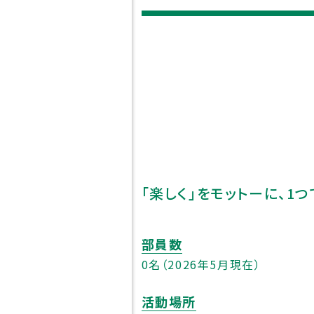
中学紹介
スクール
東福岡が目指すもの
スクールポ
校長挨拶
学びの特
先生紹介
部活動
「楽しく」をモットーに、1
生徒心得
生徒会活
沿革
部員数
校章・校歌
0名（2026年5月現在）
活動場所