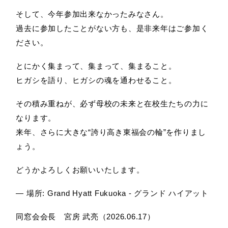
そして、今年参加出来なかったみなさん。
過去に参加したことがない方も、是非来年はご参加く
採用情報
ださい。
とにかく集まって、集まって、集まること。
お問合せ
ヒガシを語り、ヒガシの魂を通わせること。
その積み重ねが、必ず母校の未来と在校生たちの力に
なります。
アクセス
来年、さらに大きな“誇り高き東福会の輪”を作りまし
ょう。
どうかよろしくお願いいたします。
— 場所: Grand Hyatt Fukuoka - グランド ハイアット
同窓会
同窓会会長 宮房 武亮（2026.06.17）