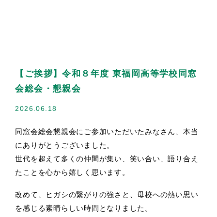
学園概要
理事長挨拶
東福岡が目指すもの
【ご挨拶】令和８年度 東福岡高等学校同窓
沿革
会総会・懇親会
2026.06.18
産学官連携
同窓会総会懇親会にご参加いただいたみなさん、本当
にありがとうございました。
寄付受付
世代を超えて多くの仲間が集い、笑い合い、語り合え
たことを心から嬉しく思います。
改めて、ヒガシの繋がりの強さと、母校への熱い思い
を感じる素晴らしい時間となりました。