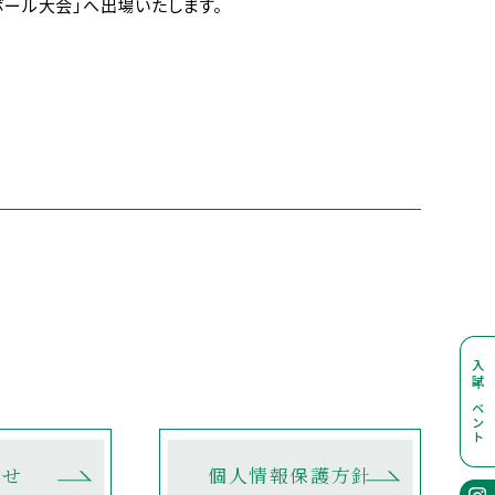
産学官連携をお考えの方
ボール大会」へ出場いたします。
へ
ブランドガイドライン
アクセス
採用情報
お問合せ
個人情報保護方針
入試イベント
合せ
個人情報保護方針