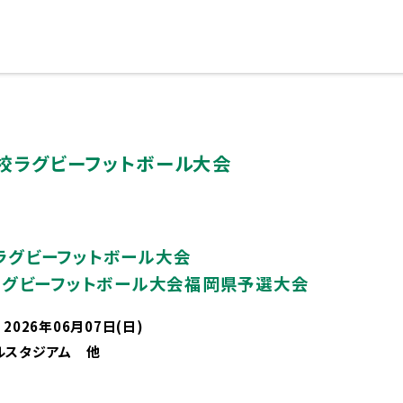
ブランドメッセージに込めた想い
校ラグビーフットボール大会
ラグビーフットボール大会
校ラグビーフットボール大会福岡県予選大会
ライフ
コース紹
 2026年06月07日(日)
ルスタジアム 他
ポリシー
部活動
コース一
徴
生徒会活動
フロンティ