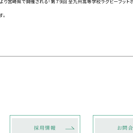
）より宮崎県で開催される「第７９回 全九州高等学校ラグビーフット
給付制度について
教育実習をお考えの
方へ
め防止基本方針
す。
ラートへの対応
時の対応について
GASHI蔵書検索
採用情報
お問