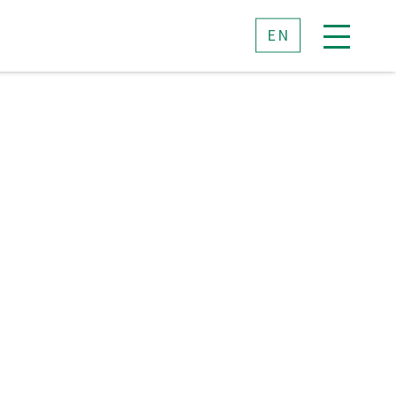
EN
介
進学実績
覧
進学実績
アコース