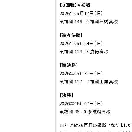
【３回戦】＊初戦
先生紹介
教育方
2026年05月17日（日）
生徒心得
高大連
東福岡 146 - 0 福岡舞鶴高校
沿革
世界を
【準々決勝】
校章・校歌
2026年05月24日（日）
東福岡 118 - 5 嘉穂高校
【準決勝】
2026年05月31日（日）
東福岡 117 - 7 福岡工業高校
【決勝】
2026年06月07日（日）
受験生の方へ
在
東福岡 96 - 0 修猷館高校
方
入試について
11年連続36回目の優勝となりました
各種
入試イベント