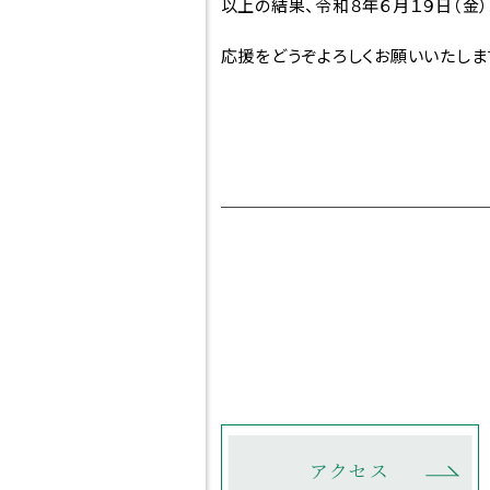
以上の結果、令和８年６月１９日（金
災害
デジタルパンフレット
いじ
HIGASHI MEDIA
応援をどうぞよろしくお願いいたしま
GALLERY
Jア
Q＆A
緊急
資料請求
HI
寮について
お問合せ
アクセス