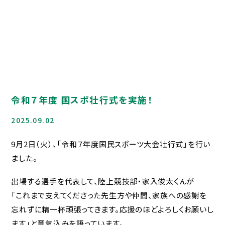
入試について
入試イベント
デジタルパンフレット
HIGASHI MEDIA GALLERY
Q＆A
資料請求
令和７年度 国スポ壮行式を実施！
寮について
お問合せ
2025.09.02
9月2日（火）、「令和７年度国民スポーツ大会壮行式」を行い
在校生・保護者の方へ
ました。
各種証明書
出場する選手を代表して、陸上競技部・家入俊太くんが
災害給付制度について
「これまで支えてくださった先生方や仲間、家族への感謝を
いじめ防止基本方針
忘れずに精一杯頑張ってきます。応援のほどよろしくお願いし
Jアラートへの対応
ます」と意気込みを語っています。