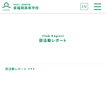
EN
ブランドマークに込めた想い
ブランドメッセージに込めた想い
Club Report
部活動レポート
高校紹介
東福岡が目指すもの
校長挨拶
部活動レポート
先生紹介
生徒心得
沿革
校章・校歌