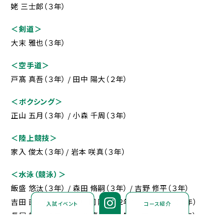
姥 三士郎（３年）
採用情報
＜剣道＞
お問合せ
大末 雅也（３年）
個人情報保護方針
＜空手道＞
戸髙 真吾（３年） / 田中 陽大（２年）
＜ボクシング＞
正山 五月（３年） / 小森 千周（３年）
学校法人 東福岡学園
＜陸上競技＞
東福岡高等学校
東福岡自彊館中学校
家入 俊太（３年）/ 岩本 咲真（３年）
東福岡学園 自由ヶ丘幼稚園
＜水泳（競泳）＞
飯盛 悠汰（３年） / 森田 脩嗣（３年） / 吉野 修平（３年）
吉田 直太朗（３年） / 中園 陸斗（２年） / 廣畑 瑛太（１年）
入試イベント
コース紹介
長屋 帆歩（１年） / 宇野 凛々杏（１年） / 西江 彩音（１年）