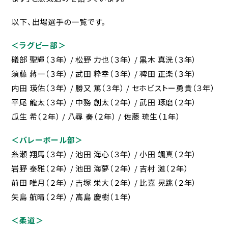
緊急時の対応について
以下、出場選手の一覧です。
HIGASHI蔵書検索
＜ラグビー部＞
卒業生の方へ
礒部 聖輝（３年） / 松野 力也（３年） / 黒木 真洸（３年）
須藤 蔣一（３年） / 武田 粋幸（３年） / 稗田 正楽（３年）
同窓会
内田 瑛佑（３年） / 勝又 篤（３年） / セホビストー勇貴（３年）
各種証明書
平尾 龍太（３年） / 中務 創太（２年） / 武田 琢磨（２年）
教育実習をお考えの方へ
瓜生 希（２年） / 八尋 奏（２年） / 佐藤 琉生（１年）
＜バレーボール部＞
ご支援をお考えの方へ（寄付）
糸瀬 翔馬（３年） / 池田 海心（３年） / 小田 颯真（２年）
産学官連携をお考えの方へ
岩野 泰雅（２年） / 池田 海夢（２年） / 吉村 漣（２年）
前田 唯月（２年） / 吉塚 栄大（２年） / 比嘉 晃跳（２年）
ブランドガイドライン
矢島 航晴（２年） / 高島 慶樹（１年）
アクセス
＜柔道＞